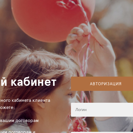
й кабинет
АВТОРИЗАЦИЯ
ного кабинета клиента
можете:
 вашим договорам
щим договорам и