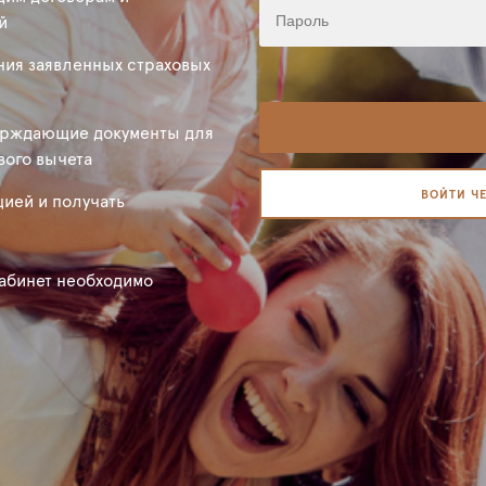
й
ния заявленных страховых
ерждающие документы для
вого вычета
ВОЙТИ Ч
цией и получать
кабинет необходимо