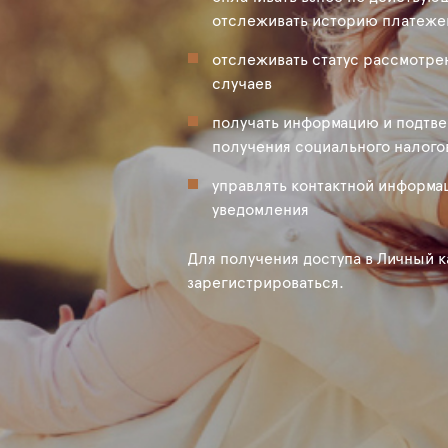
отслеживать историю платеже
отслеживать статус рассмотре
случаев
получать информацию и подтв
получения социального налого
управлять контактной информа
уведомления
Для получения доступа в Личный 
зарегистрироваться.